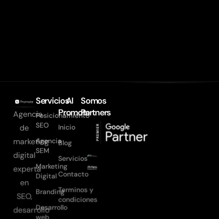
Servicios
AI
Somos
Promote
Partners
Agencia
Posicionamiento
SEO
Inicio
de
Agencia
marketing
Blog
SEM
digital
Servicios
Marketing
experta
Contacto
Digital
en
Terminos y
Branding
SEO,
condiciones
Desarrollo
desarrollo
web