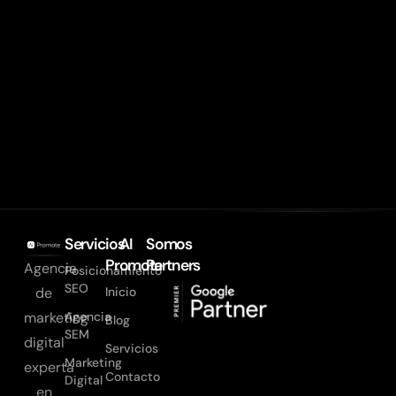
Servicios
AI
Somos
Promote
Partners
Agencia
Posicionamiento
SEO
Inicio
de
Agencia
marketing
Blog
SEM
digital
Servicios
Marketing
experta
Contacto
Digital
en