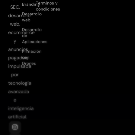
Terminos y
Branding
SEO,
condiciones
Desarrollo
desarrollo
web
web,
Desarrollo
ecommerce
de
y
Aplicaciones
anuncios
Filmación
con
pagados,
Drones
impulsada
por
tecnología
avanzada
e
inteligencia
artificial.